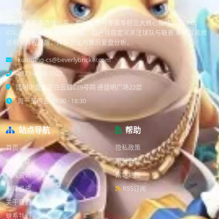
AG真人
本站整合赛事直播信号、即时比分与专家专栏三大核心板块,支持 PC、
iOS、Android 多端同步阅读。用户可自定义关注球队与联赛,系统智能推
送相关赛程提醒、阵容变化与赛后复盘分析。
kunming-cs@beverlybricker.com
0871-8566-3322
昆明市盘龙区白云路289号同 德昆明广场22层
周一至周五 09:30 - 18:30
站点导航
帮助
首页
隐私政策
APP下载
服务条款
新闻资讯
网站地图
体育资讯
RSS订阅
关于我们
联系我们