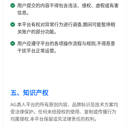
用户提交的内容不得包含违法、侵权、虚假或有害
信息。
本平台有权对异常行为进行调查,期间可能暂停相
关账户的部分功能。
用户应遵守平台的各项操作流程与规则,不得恶意
干扰平台正常运营。
五、知识产权
AG真人平台的所有原创内容、品牌标识及技术方案均
受法律保护。任何未经授权的使用、复制或传播行为
均属侵权,本平台保留追究法律责任的权利。