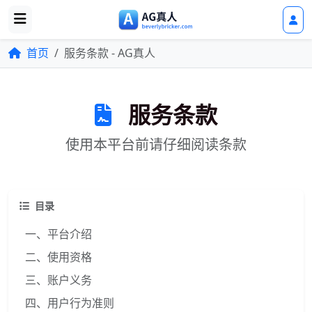
首页
服务条款 - AG真人
服务条款
使用本平台前请仔细阅读条款
目录
一、平台介绍
二、使用资格
三、账户义务
四、用户行为准则